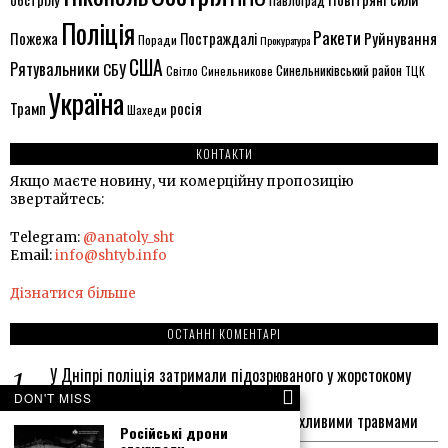
Павлоград
Поліція
Ракети
Руйнування
Пожежа
Постраждалі
Поради
Прокуратура
США
Рятувальники
СБУ
Синельниківський район
Світло
Синельникове
ТЦК
Україна
Трамп
росія
Шахеди
КОНТАКТИ
Якщо маєте новину, чи комерційну пропозицію
звертайтесь:
Telegram:
@anatoly_sht
Email:
info@shtyb.info
Дізнатися більше
ОСТАННІ КОМЕНТАРІ
У Дніпрі поліція затримали підозрюваного у жорстокому
вбивстві через борг - Штиб
до
DON'T MISS
У Дніпрі на АЗС виявили чоловіка з жахливими травмами
Російські дрони