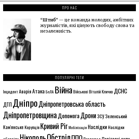
ПРО НАС
“Штиб”
— це команда молодих, амбітних
журналістів, які цінують свободу слова та
незалежність.
ПОПУЛЯРНІ ТЕГИ
Війна
ДСНС
Атака
Аварія
Віталій Кличко
Інцидент
БпЛА
Військові
Дніпро
Дніпропетровська область
ДТП
Дніпропетровщина
Дрони
Допомога
ЗСУ
Зеленський
Кривий Ріг
Наслідки
Кам'янське
Корупція
Наслідки
Мобілізація
Обстріл
Нікополь
ППО
Повітряні сили
обстрілу