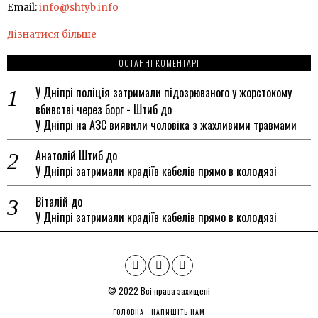
Email:
info@shtyb.info
Дізнатися більше
ОСТАННІ КОМЕНТАРІ
У Дніпрі поліція затримали підозрюваного у жорстокому
вбивстві через борг - Штиб
до
У Дніпрі на АЗС виявили чоловіка з жахливими травмами
Анатолій Штиб
до
У Дніпрі затримали крадіїв кабелів прямо в колодязі
Віталій
до
У Дніпрі затримали крадіїв кабелів прямо в колодязі
© 2022 Всі права захищені
ГОЛОВНА
НАПИШІТЬ НАМ