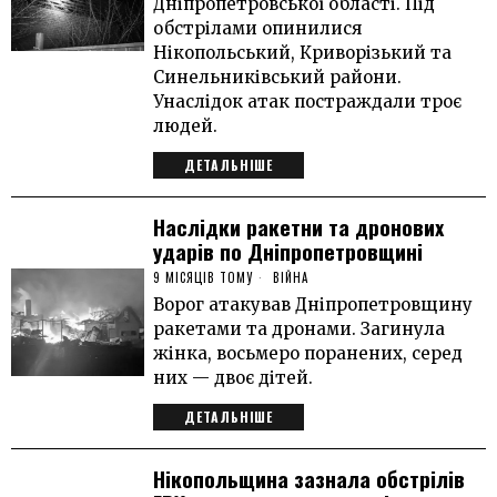
Дніпропетровської області. Під
обстрілами опинилися
Нікопольський, Криворізький та
Синельниківський райони.
Унаслідок атак постраждали троє
людей.
ДЕТАЛЬНІШЕ
Наслідки ракетни та дронових
ударів по Дніпропетровщині
9 МІСЯЦІВ ТОМУ
ВІЙНА
Ворог атакував Дніпропетровщину
ракетами та дронами. Загинула
жінка, восьмеро поранених, серед
них — двоє дітей.
ДЕТАЛЬНІШЕ
Нікопольщина зазнала обстрілів