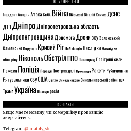
ПОПУЛЯРНІ ТЕГИ
Війна
ДСНС
Атака
Аварія
Віталій Кличко
Інцидент
БпЛА
Військові
Дніпро
Дніпропетровська область
ДТП
Дніпропетровщина
Дрони
Допомога
ЗСУ
Зеленський
Кривий Ріг
Наслідки
Кам'янське
Корупція
Наслідки
Мобілізація
Обстріл
Нікополь
ППО
Повітряні сили
обстрілу
Павлоград
Поліція
Ракети
Руйнування
Пожежа
Постраждалі
Поради
Прокуратура
США
Рятувальники
СБУ
Синельниківський район
Світло
Синельникове
ТЦК
Україна
Трамп
росія
Шахеди
КОНТАКТИ
Якщо маєте новину, чи комерційну пропозицію
звертайтесь:
Telegram:
@anatoly_sht