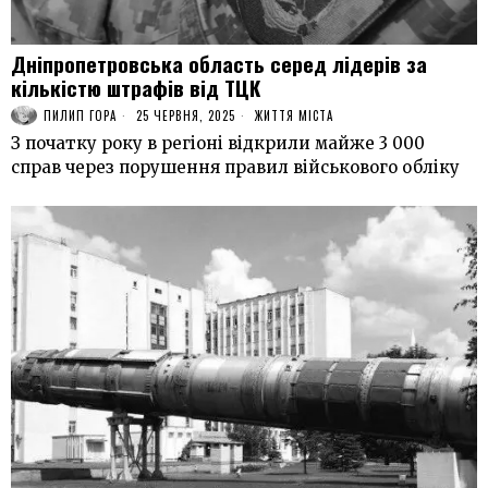
Днiпропетровська область серед лiдерiв за
кiлькiстю штрафiв вiд ТЦК
ПИЛИП ГОРА
25 ЧЕРВНЯ, 2025
ЖИТТЯ МІСТА
З початку року в регiонi вiдкрили майже 3 000
справ через порушення правил вiйськового облiку