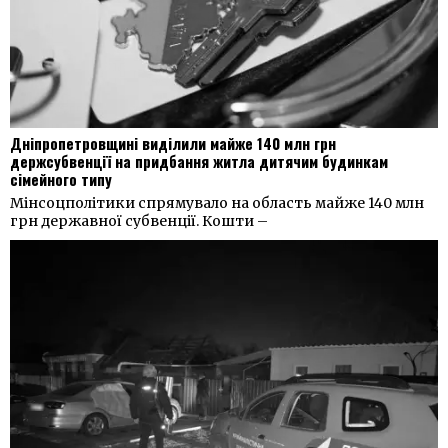
Дніпропетровщині виділили майже 140 млн грн
держсубвенції на придбання житла дитячим будинкам
сімейного типу
Мінсоцполітики спрямувало на область майже 140 млн
грн державної субвенції. Кошти –