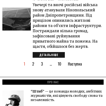
Увечері та вночі російські війська
знову атакували Нікопольський
район Дніпропетровщини. Під
прицілом опинились житлові
райони та об’єкти інфраструктури.
Постраждали кілька громад,
зафіксовані руйнування
приватного майна та пожежа. На
щастя, обійшлося без жертв.
ДЕТАЛЬНІШЕ
1
2
3
…
10
Наступна
ПРО НАС
“Штиб”
— це команда молодих, амбітних
журналістів, які цінують свободу слова та
незалежність.