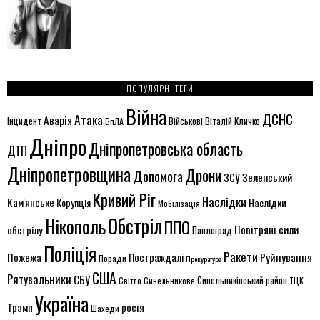
ПОПУЛЯРНІ ТЕГИ
Війна
ДСНС
Атака
Аварія
Віталій Кличко
Інцидент
БпЛА
Військові
Дніпро
Дніпропетровська область
ДТП
Дніпропетровщина
Дрони
Допомога
ЗСУ
Зеленський
Кривий Ріг
Наслідки
Кам'янське
Корупція
Наслідки
Мобілізація
Обстріл
Нікополь
ППО
Повітряні сили
обстрілу
Павлоград
Поліція
Ракети
Руйнування
Пожежа
Постраждалі
Поради
Прокуратура
США
Рятувальники
СБУ
Синельниківський район
Світло
Синельникове
ТЦК
Україна
Трамп
росія
Шахеди