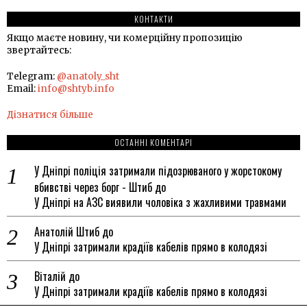
КОНТАКТИ
Якщо маєте новину, чи комерційну пропозицію
звертайтесь:
Telegram:
@anatoly_sht
Email:
info@shtyb.info
Дізнатися більше
ОСТАННІ КОМЕНТАРІ
У Дніпрі поліція затримали підозрюваного у жорстокому
вбивстві через борг - Штиб
до
У Дніпрі на АЗС виявили чоловіка з жахливими травмами
Анатолій Штиб
до
У Дніпрі затримали крадіїв кабелів прямо в колодязі
Віталій
до
У Дніпрі затримали крадіїв кабелів прямо в колодязі