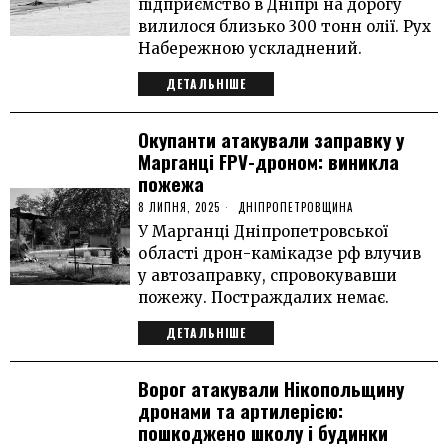
підприємство в Дніпрі на дорогу
вилилося близько 300 тонн олії. Рух
Набережною ускладнений.
ДЕТАЛЬНІШЕ
Окупанти атакували заправку у
Марганці FPV-дроном: виникла
пожежа
8 ЛИПНЯ, 2025
ДНІПРОПЕТРОВЩИНА
У Марганці Дніпропетровської
області дрон-камікадзе рф влучив
у автозаправку, спровокувавши
пожежу. Постраждалих немає.
ДЕТАЛЬНІШЕ
Ворог атакували Нікопольщину
дронами та артилерією:
пошкоджено школу і будинки