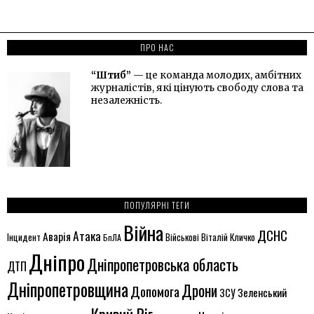
ПРО НАС
“Штиб”
— це команда молодих, амбітних
журналістів, які цінують свободу слова та
незалежність.
ПОПУЛЯРНІ ТЕГИ
Війна
ДСНС
Атака
Аварія
Віталій Кличко
Інцидент
БпЛА
Військові
Дніпро
Дніпропетровська область
ДТП
Дніпропетровщина
Дрони
Допомога
ЗСУ
Зеленський