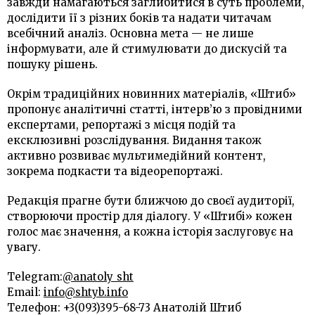
завжди намагаються заглибитися в суть проблеми,
дослідити її з різних боків та надати читачам
всебічний аналіз. Основна мета — не лише
інформувати, але й стимулювати до дискусій та
пошуку рішень.
Окрім традиційних новинних матеріалів, «Штиб»
пропонує аналітичні статті, інтерв’ю з провідними
експертами, репортажі з місця подій та
ексклюзивні розслідування. Видання також
активно розвиває мультимедійний контент,
зокрема подкасти та відеорепортажі.
Редакція прагне бути ближчою до своєї аудиторії,
створюючи простір для діалогу. У «Штибі» кожен
голос має значення, а кожна історія заслуговує на
увагу.
Telegram:
@anatoly_sht
Email:
info@shtyb.info
Телефон: +3(093)395-68-73 Анатолій Штиб