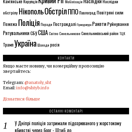
Кривий Ріг
Наслідки
Кам'янське
Корупція
Наслідки
Мобілізація
Обстріл
Нікополь
ППО
Повітряні сили
обстрілу
Павлоград
Поліція
Ракети
Руйнування
Пожежа
Постраждалі
Поради
Прокуратура
США
Рятувальники
СБУ
Синельниківський район
Світло
Синельникове
ТЦК
Україна
Трамп
росія
Шахеди
КОНТАКТИ
Якщо маєте новину, чи комерційну пропозицію
звертайтесь:
Telegram:
@anatoly_sht
Email:
info@shtyb.info
Дізнатися більше
ОСТАННІ КОМЕНТАРІ
У Дніпрі поліція затримали підозрюваного у жорстокому
вбивстві через борг - Штиб
до