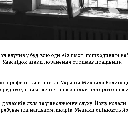
н влучив у будівлю однієї з шахт, пошкодивши ка
. Унаслідок атаки поранення отримав працівник
ої профспілки гірників України Михайло Волинець
середньо у приміщення профспілки на території ш
д уламків скла та ушкодження слуху. Йому надали
еребуває під наглядом лікарів. Медики оцінюють йо