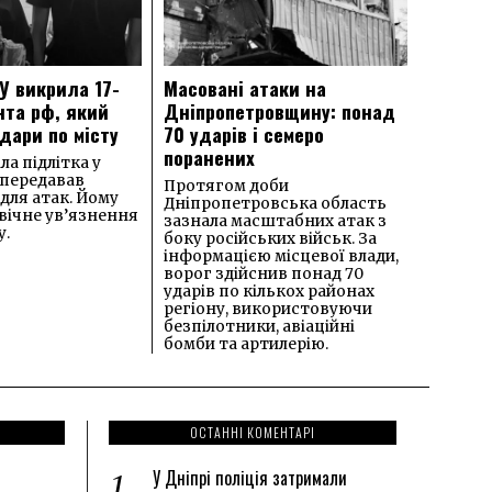
У викрила 17-
Масовані атаки на
нта рф, який
Дніпропетровщину: понад
дари по місту
70 ударів і семеро
поранених
а підлітка у
 передавав
Протягом доби
для атак. Йому
Дніпропетровська область
вічне ув’язнення
зазнала масштабних атак з
у.
боку російських військ. За
інформацією місцевої влади,
ворог здійснив понад 70
ударів по кількох районах
регіону, використовуючи
безпілотники, авіаційні
бомби та артилерію.
ОСТАННІ КОМЕНТАРІ
У Дніпрі поліція затримали