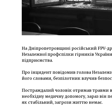
На Дніпропетровщині російський FPV-дро
Незалежної профспілки гірників України
підприємства.
Про інцидент повідомив голова Незалежн
його словами, безпілотник влучив безпо
Постраждалий чоловік отримав травми ві
необхідну медичну допомогу, зараз він п
як стабільний, загрози життю немає.