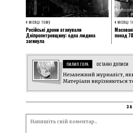
4 МІСЯЦІ ТОМУ
4 МІСЯЦІ 
Російські дрони атакували
Масован
Дніпропетровщину: одна людина
понад 70
загинула
ПИЛИП ГОРА
ОСТАННІ ДОПИСИ
Незалежний журналіст, яки
Матеріали вирізняються т
ЗА