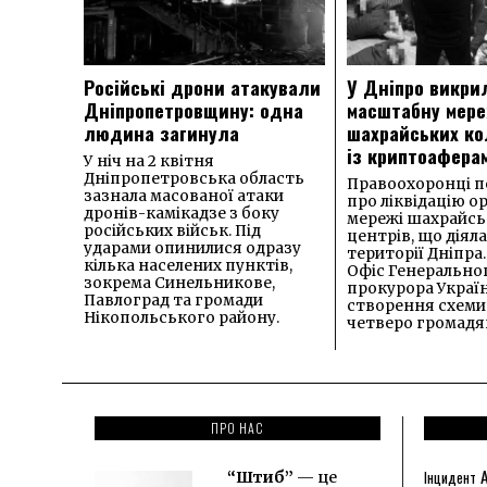
Російські дрони атакували
У Дніпро викри
Дніпропетровщину: одна
масштабну мер
людина загинула
шахрайських ко
із криптоафера
У ніч на 2 квітня
Дніпропетровська область
Правоохоронці п
зазнала масованої атаки
про ліквідацію о
дронів-камікадзе з боку
мережі шахрайсь
російських військ. Під
центрів, що діяла
ударами опинилися одразу
території Дніпра
кілька населених пунктів,
Офіс Генерально
зокрема Синельникове,
прокурора Україн
Павлоград та громади
створення схеми
Нікопольського району.
четверо громадян
ПРО НАС
“Штиб”
— це
Інцидент