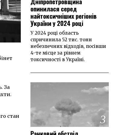
Дніпропетровщина
опинилася серед
найтоксичніших регіонів
України у 2024 році
У 2024 році область
спричинила 52 тис. тонн
небезпечних відходів, посівши
4-те місце за рівнем
бінет
токсичності в Україні.
. За
ахти.
3
го стан
Ранковий обстріл