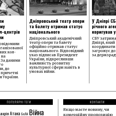
ли
Дніпровський театр опери
У Дніпрі СБ
ежу
та балету отримав статус
річного аге
л-центрів
національного
коригував у
ми
Дніпровський академічний
СБУ затримал
театр опери та балету
Дніпрі, який
овідомили
офіційно отримав статус
координати 
рганізованої
національного. Відповідний
загрожує до
ких кол-
указ підписав Президент
за держзрад
 на
України, підкресливши
. За даними
важливість розвитку
го
культурної сфери навіть в
и, до
умовах війни.
 причетні
 України.
ПОПУЛЯРНІ ТЕГИ
КОНТАКТИ
Війна
Якщо маєте новину, чи
Атака
Аварія
БпЛА
комерційну пропозицію