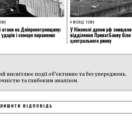
ТОМУ
4 МІСЯЦІ ТОМУ
і атаки на Дніпропетровщину:
У Нікополі дрони рф знищили
 ударів і семеро поранених
відділення ПриватБанку біля
центрального ринку
й висвітлює події об’єктивно та без упереджень.
очністю та глибоким аналізом.
ЛИШИТИ ВІДПОВІДЬ