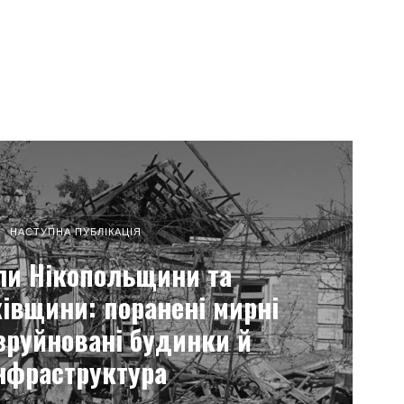
НАСТУПНА ПУБЛІКАЦІЯ
ли Нікопольщини та
івщини: поранені мирні
 зруйновані будинки й
нфраструктура