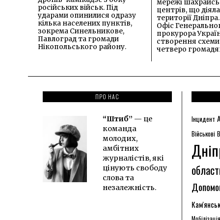
мережі шахрайсь
російських військ. Під
центрів, що діяла
ударами опинилися одразу
території Дніпра
кілька населених пунктів,
Офіс Генерально
зокрема Синельникове,
прокурора Україн
Павлоград та громади
створення схеми
Нікопольського району.
четверо громадян
ПРО НАС
“Штиб”
— це
Інцидент
команда
В
Військові
молодих,
Дніп
амбітних
журналістів, які
област
цінують свободу
слова та
Допомо
незалежність.
Кам'янсь
Мобілізаці