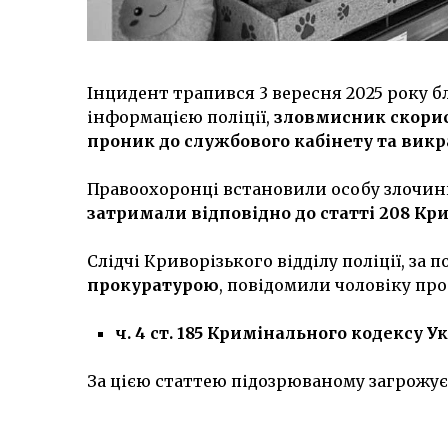
Інцидент трапився 3 вересня 2025 року бл
інформацією поліції,
зловмисник скори
проник до службового кабінету та викр
Правоохоронці встановили особу злочи
затримали відповідно до статті 208 Кр
Слідчі Криворізького відділу поліції, за
прокуратурою
, повідомили чоловіку про 
ч. 4 ст. 185 Кримінального кодексу У
За цією статтею підозрюваному загрожу