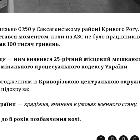
изько 07:50 у Саксаганському районі Кривого Рогу.
стався моментом
, коли на АЗС не було працівників
ав 100 тисяч гривень
.
нця — ним виявився
25-річний місцевий мешкане
имінального процесуального кодексу України
.
 погодженням із
Криворізькою центральною окру
підозру за:
країни
—
крадіжка, вчинена в умовах воєнного стану
.
є
до 8 років позбавлення волі
.