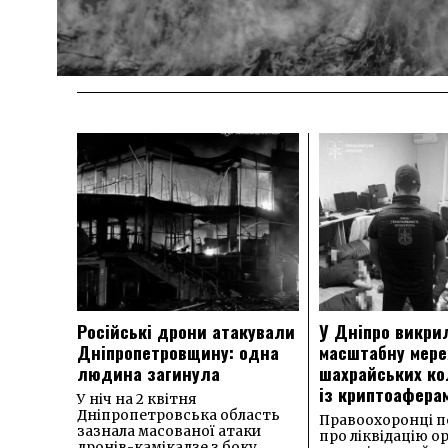
Російські дрони атакували
У Дніпро викри
Дніпропетровщину: одна
масштабну мер
людина загинула
шахрайських ко
із криптоафера
У ніч на 2 квітня
Дніпропетровська область
Правоохоронці п
зазнала масованої атаки
про ліквідацію о
дронів-камікадзе з боку