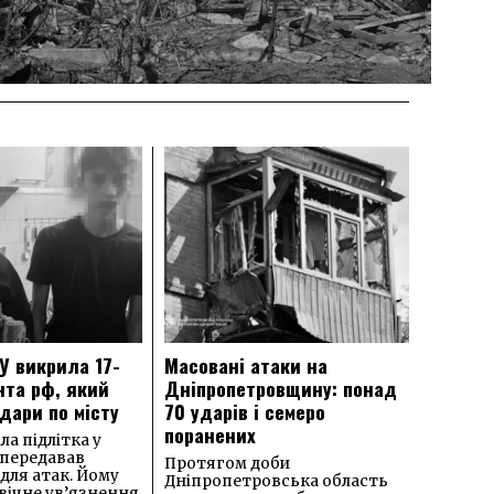
У викрила 17-
Масовані атаки на
нта рф, який
Дніпропетровщину: понад
дари по місту
70 ударів і семеро
поранених
а підлітка у
 передавав
Протягом доби
для атак. Йому
Дніпропетровська область
вічне ув’язнення