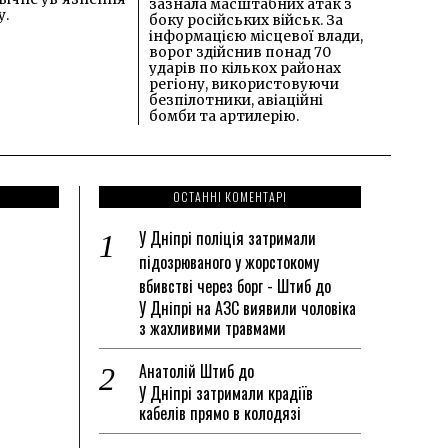
зазнала масштабних атак з
у.
боку російських військ. За
інформацією місцевої влади,
ворог здійснив понад 70
ударів по кількох районах
регіону, використовуючи
безпілотники, авіаційні
бомби та артилерію.
ОСТАННІ КОМЕНТАРІ
У Дніпрі поліція затримали
підозрюваного у жорстокому
вбивстві через борг - Штиб
до
У Дніпрі на АЗС виявили чоловіка
з жахливими травмами
Анатолій Штиб
до
У Дніпрі затримали крадіїв
кабелів прямо в колодязі