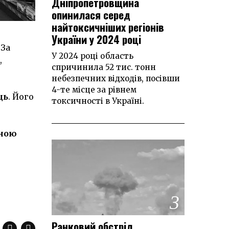
Дніпропетровщина
опинилася серед
найтоксичніших регіонів
України у 2024 році
 За
У 2024 році область
,
спричинила 52 тис. тонн
небезпечних відходів, посівши
4-те місце за рівнем
ць
. Його
токсичності в Україні.
жною
3
Ранковий обстріл