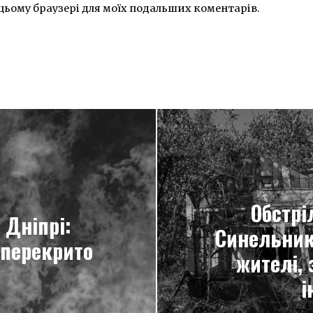
 в цьому браузері для моїх подальших коментарів.
Обстрі
 Дніпрі:
Синельник
 перекрито
жителі,
і