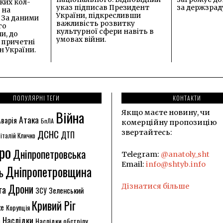
ких кол-
указ підписав Президент
за держзрад
 на
України, підкресливши
. За даними
важливість розвитку
го
культурної сфери навіть в
и, до
умовах війни.
 причетні
 України.
ПОПУЛЯРНІ ТЕГИ
КОНТАКТИ
Війна
Якщо маєте новину, чи
Атака
Аварія
БпЛА
комерційну пропозицію
ДСНС
звертайтесь:
ДТП
італій Кличко
ро
Дніпропетровська
Telegram:
@anatoly_sht
Email:
info@shtyb.info
Дніпропетровщина
ь
Дрони
Дізнатися більше
га
ЗСУ
Зеленський
Кривий Ріг
ке
Корупція
Наслідки
Наслідки обстрілу
я