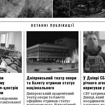
ОСТАННІ ПУБЛІКАЦІЇ
ли
Дніпровський театр опери
У Дніпрі СБ
ежу
та балету отримав статус
річного аге
л-центрів
національного
коригував у
ми
Дніпровський академічний
СБУ затримал
театр опери та балету
Дніпрі, який
овідомили
офіційно отримав статус
координати 
рганізованої
національного. Відповідний
загрожує до